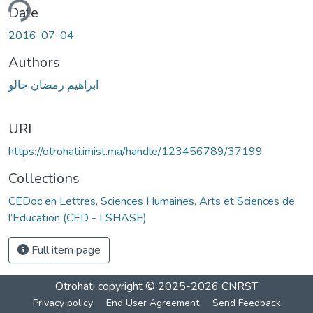
ding...
Date
2016-07-04
Authors
ابراهيم رمضان جالو
URI
https://otrohati.imist.ma/handle/123456789/37199
Collections
CEDoc en Lettres, Sciences Humaines, Arts et Sciences de
l’Education (CED - LSHASE)
Full item page
Otrohati
copyright © 2025-2026
CNRST
Privacy policy
End User Agreement
Send Feedback