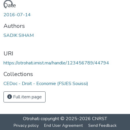
Loading...
Date
2016-07-14
Authors
SADIK SIHAM
URI
https://otrohati.imist.ma/handle/123456789/44794
Collections
CEDoc - Droit - Economie (FSJES Souissi)
Full item page
Otrohati
copyright © 2025-2026
CNRST
Privacy policy
End User Agreement
Send Feedback