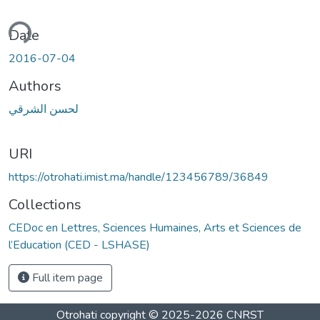
ading...
Date
2016-07-04
Authors
لحسن الشرقي
URI
https://otrohati.imist.ma/handle/123456789/36849
Collections
CEDoc en Lettres, Sciences Humaines, Arts et Sciences de
l’Education (CED - LSHASE)
Full item page
Otrohati
copyright © 2025-2026
CNRST