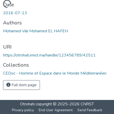
Loading...
Date
2016-07-13
Authors
Mohamed Vali Mohamed EL HAFEH
URI
https://otrohati.imist.ma/handle/123456789/42511
Collections
CEDoc - Homme et Espace dans le Monde Méditerranéen
Full item page
Otrohati
copyright © 2025-2026
CNRST
Privacy policy
End User Agreement
Send Feedback