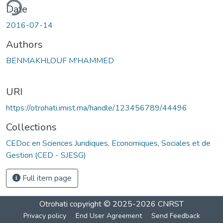
ding...
Date
2016-07-14
Authors
BENMAKHLOUF M'HAMMED
URI
https://otrohati.imist.ma/handle/123456789/44496
Collections
CEDoc en Sciences Juridiques, Economiques, Sociales et de
Gestion (CED - SJESG)
Full item page
Otrohati
copyright © 2025-2026
CNRST
Privacy policy
End User Agreement
Send Feedback