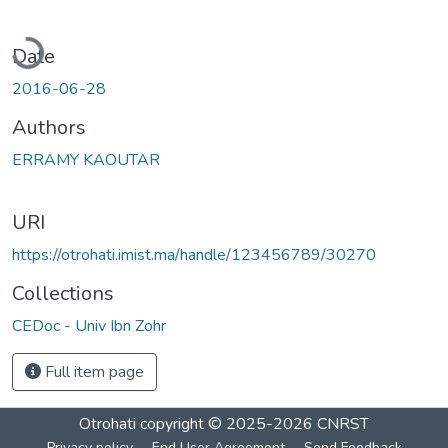
oading...
Date
2016-06-28
Authors
ERRAMY KAOUTAR
URI
https://otrohati.imist.ma/handle/123456789/30270
Collections
CEDoc - Univ Ibn Zohr
Full item page
Otrohati
copyright © 2025-2026
CNRST
Privacy policy
End User Agreement
Send Feedback