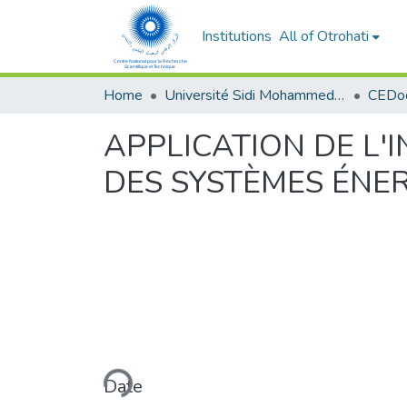
Institutions
All of Otrohati
Home
Université Sidi Mohammed Ben Abdellah - Fès
APPLICATION DE L'I
DES SYSTÈMES ÉNE
Loading...
Date