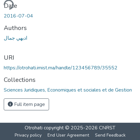
ding...
Date
2016-07-04
Authors
ادبهي جمال
URI
https://otrohati.imist.ma/handle/123456789/35552
Collections
Sciences Juridiques, Economiques et sociales et de Gestion
Full item page
Otrohati
copyright © 2025-2026
CNRST
Privacy policy
End User Agreement
Send Feedback