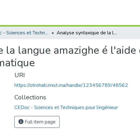
CEDoc - Sciences et Techniques pour l’ingénieur
Analyse syntaxique de la langue amazighe é l'aide des techniques d'apprentissage automatique
 la langue amazighe é l'aide
matique
URI
https://otrohati.imist.ma/handle/123456789/48562
Collections
CEDoc - Sciences et Techniques pour l’ingénieur
Full item page