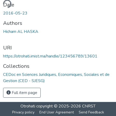
ding...
Date
2016-05-23
Authors
Hicham AL HASKA
URI
https://otrohati.imist.ma/handle/123456789/13601
Collections
CEDoc en Sciences Juridiques, Economiques, Sociales et de
Gestion (CED - SJESG)
Full item page
Otrohati
copyright © 2025-2026
CNRST
Privacy policy
End User Agreement
Send Feedback