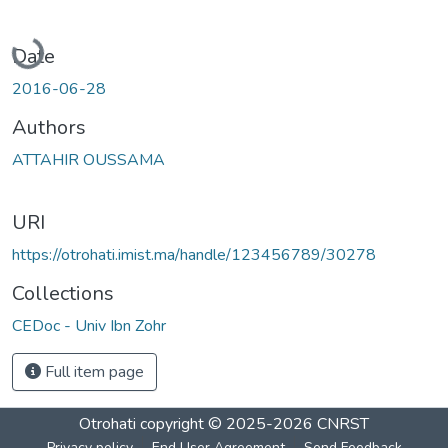
Loading...
Date
2016-06-28
Authors
ATTAHIR OUSSAMA
URI
https://otrohati.imist.ma/handle/123456789/30278
Collections
CEDoc - Univ Ibn Zohr
Full item page
Otrohati
copyright © 2025-2026
CNRST
Privacy policy
End User Agreement
Send Feedback