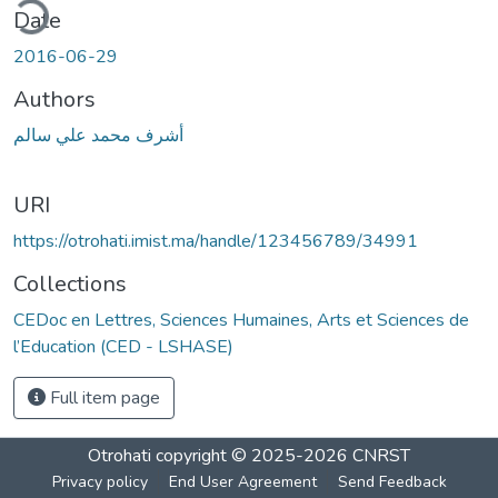
ding...
Date
2016-06-29
Authors
أشرف محمد علي سالم
URI
https://otrohati.imist.ma/handle/123456789/34991
Collections
CEDoc en Lettres, Sciences Humaines, Arts et Sciences de
l’Education (CED - LSHASE)
Full item page
Otrohati
copyright © 2025-2026
CNRST
Privacy policy
End User Agreement
Send Feedback