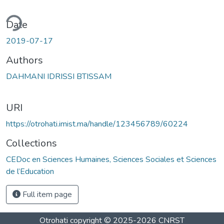
ding...
Date
2019-07-17
Authors
DAHMANI IDRISSI BTISSAM
URI
https://otrohati.imist.ma/handle/123456789/60224
Collections
CEDoc en Sciences Humaines, Sciences Sociales et Sciences
de l’Education
Full item page
Otrohati
copyright © 2025-2026
CNRST