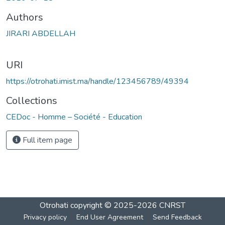
Authors
JIRARI ABDELLAH
URI
https://otrohati.imist.ma/handle/123456789/49394
Collections
CEDoc - Homme – Société - Education
Full item page
Otrohati
copyright © 2025-2026
CNRST
Privacy policy
End User Agreement
Send Feedback