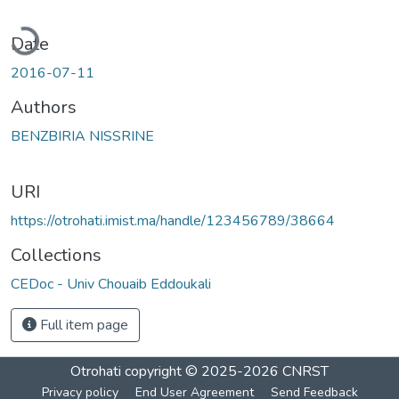
ading...
Date
2016-07-11
Authors
BENZBIRIA NISSRINE
URI
https://otrohati.imist.ma/handle/123456789/38664
Collections
CEDoc - Univ Chouaib Eddoukali
Full item page
Otrohati
copyright © 2025-2026
CNRST
Privacy policy
End User Agreement
Send Feedback