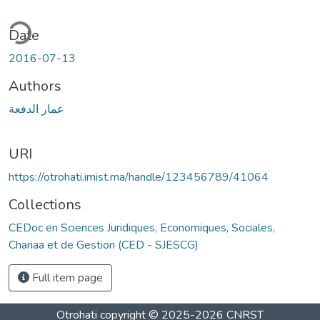
ding...
Date
2016-07-13
Authors
عمار الدفعة
URI
https://otrohati.imist.ma/handle/123456789/41064
Collections
CEDoc en Sciences Juridiques, Economiques, Sociales,
Chariaa et de Gestion (CED - SJESCG)
Full item page
Otrohati
copyright © 2025-2026
CNRST