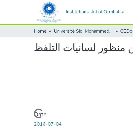
Institutions
All of Otrohati
Home
Université Sidi Mohammed Ben Abdellah - Fès
 منظور لسانيات التلفظ
Loading...
Date
2016-07-04