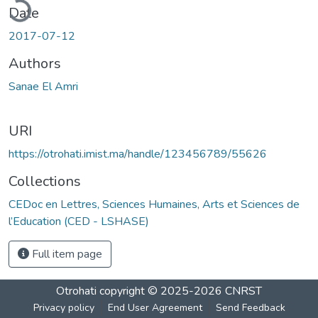
ading...
Date
2017-07-12
Authors
Sanae El Amri
URI
https://otrohati.imist.ma/handle/123456789/55626
Collections
CEDoc en Lettres, Sciences Humaines, Arts et Sciences de
l’Education (CED - LSHASE)
Full item page
Otrohati
copyright © 2025-2026
CNRST
Privacy policy
End User Agreement
Send Feedback