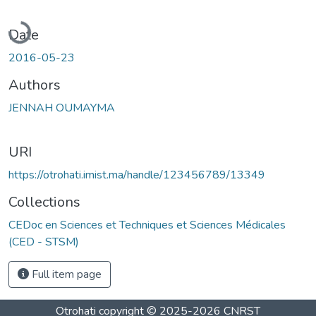
Loading...
Date
2016-05-23
Authors
JENNAH OUMAYMA
URI
https://otrohati.imist.ma/handle/123456789/13349
Collections
CEDoc en Sciences et Techniques et Sciences Médicales
(CED - STSM)
Full item page
Otrohati
copyright © 2025-2026
CNRST