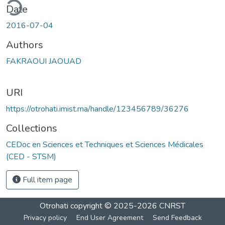
ding...
Date
2016-07-04
Authors
FAKRAOUI JAOUAD
URI
https://otrohati.imist.ma/handle/123456789/36276
Collections
CEDoc en Sciences et Techniques et Sciences Médicales
(CED - STSM)
Full item page
Otrohati
copyright © 2025-2026
CNRST
Privacy policy
End User Agreement
Send Feedback