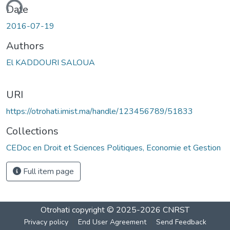
ading...
Date
2016-07-19
Authors
El KADDOURI SALOUA
URI
https://otrohati.imist.ma/handle/123456789/51833
Collections
CEDoc en Droit et Sciences Politiques, Economie et Gestion
Full item page
Otrohati
copyright © 2025-2026
CNRST
Privacy policy
End User Agreement
Send Feedback