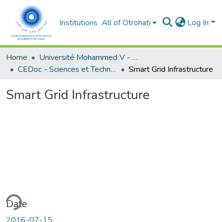
Institutions
All of Otrohati
Log In
Home
Université Mohammed V - Rabat
CEDoc - Sciences et Techniques pour l’ingénieur
Smart Grid Infrastructure
Smart Grid Infrastructure
ding...
Date
2016-07-15