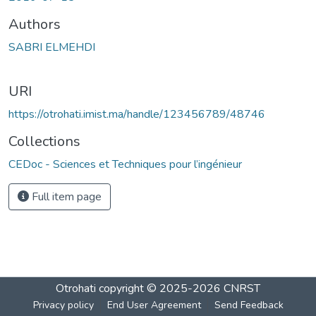
Authors
SABRI ELMEHDI
URI
https://otrohati.imist.ma/handle/123456789/48746
Collections
CEDoc - Sciences et Techniques pour l’ingénieur
Full item page
Otrohati
copyright © 2025-2026
CNRST
Privacy policy
End User Agreement
Send Feedback