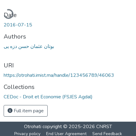
ading...
Date
2016-07-15
Authors
بوتان عثمان حسن دزه يى
URI
https://otrohati.imist.ma/handle/123456789/46063
Collections
CEDoc - Droit et Economie (FSJES Agdal)
Full item page
Otrohati
copyright © 2025-2026
CNRST
Privacy policy
End User Agreement
Send Feedback