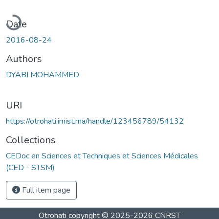
Loading...
Date
2016-08-24
Authors
DYABI MOHAMMED
URI
https://otrohati.imist.ma/handle/123456789/54132
Collections
CEDoc en Sciences et Techniques et Sciences Médicales
(CED - STSM)
Full item page
Otrohati
copyright © 2025-2026
CNRST