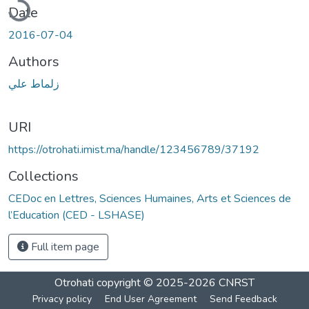
Date
2016-07-04
Authors
زلماط علي
URI
https://otrohati.imist.ma/handle/123456789/37192
Collections
CEDoc en Lettres, Sciences Humaines, Arts et Sciences de
l’Education (CED - LSHASE)
Full item page
Otrohati
copyright © 2025-2026
CNRST
Privacy policy
End User Agreement
Send Feedback