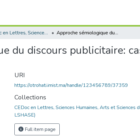
CEDoc en Lettres, Sciences Humaines, Arts et Sciences de l’Education (CED - LSHASE)
Approche sémiologique du discours publicitaire: cas du secteur touristique au Maroc
 du discours publicitaire: ca
URI
https://otrohati.imist.ma/handle/123456789/37359
Collections
CEDoc en Lettres, Sciences Humaines, Arts et Sciences d
LSHASE)
Full item page