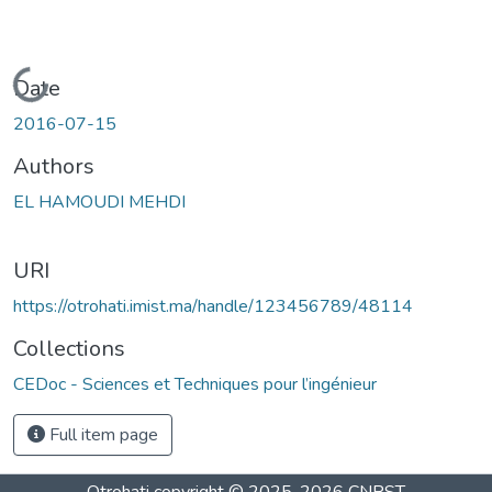
Loading...
Date
2016-07-15
Authors
EL HAMOUDI MEHDI
URI
https://otrohati.imist.ma/handle/123456789/48114
Collections
CEDoc - Sciences et Techniques pour l’ingénieur
Full item page