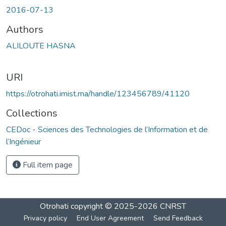
2016-07-13
Authors
ALILOUTE HASNA
URI
https://otrohati.imist.ma/handle/123456789/41120
Collections
CEDoc - Sciences des Technologies de l’Information et de
l’Ingénieur
Full item page
Otrohati
copyright © 2025-2026
CNRST
Privacy policy
End User Agreement
Send Feedback