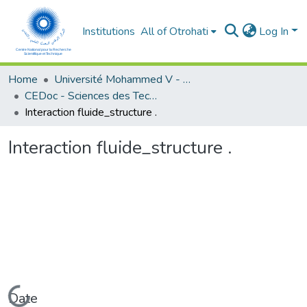
Institutions
All of Otrohati
Log In
Home
Université Mohammed V - Rabat
CEDoc - Sciences des Technologies de l’Information et de l’Ingénieur
Interaction fluide_structure .
Interaction fluide_structure .
Loading...
Date