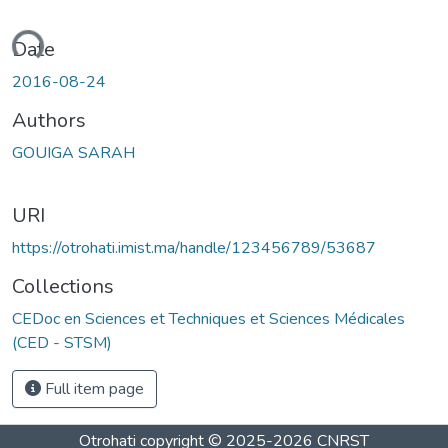
oading...
Date
2016-08-24
Authors
GOUIGA SARAH
URI
https://otrohati.imist.ma/handle/123456789/53687
Collections
CEDoc en Sciences et Techniques et Sciences Médicales
(CED - STSM)
Full item page
Otrohati
copyright © 2025-2026
CNRST