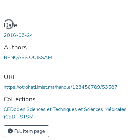
ding...
Date
2016-08-24
Authors
BENQASS OUISSAM
URI
https://otrohati.imist.ma/handle/123456789/53587
Collections
CEDoc en Sciences et Techniques et Sciences Médicales
(CED - STSM)
Full item page