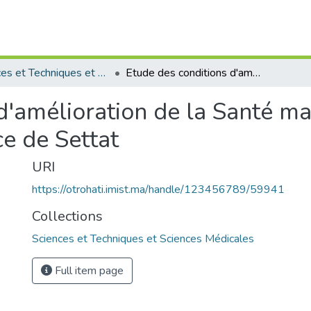
Sciences et Techniques et Sciences Médicales
Etude des conditions d'amélioration de la Santé maternelle et infantile, cas de dans la province de Settat
'amélioration de la Santé mat
ce de Settat
URI
https://otrohati.imist.ma/handle/123456789/59941
Collections
Sciences et Techniques et Sciences Médicales
Full item page