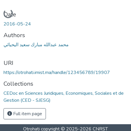
Loading...
Date
2016-05-24
Authors
محمد عبدالله مبارك سعيد اليحيائي
URI
https://otrohati.imist.ma/handle/123456789/19907
Collections
CEDoc en Sciences Juridiques, Economiques, Sociales et de
Gestion (CED - SJESG)
Full item page
Otrohati
copyright © 2025-2026
CNRST