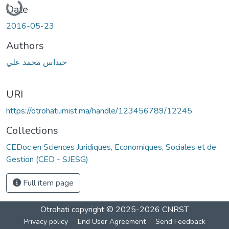
Date
2016-05-23
Authors
حيداس محمد علي
URI
https://otrohati.imist.ma/handle/123456789/12245
Collections
CEDoc en Sciences Juridiques, Economiques, Sociales et de
Gestion (CED - SJESG)
Full item page
Otrohati
copyright © 2025-2026
CNRST
Privacy policy
End User Agreement
Send Feedback