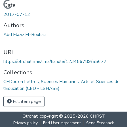
Loading...
Date
2017-07-12
Authors
Abd Elaziz El-Bouhali
URI
https://otrohati.imist.ma/handle/123456789/55677
Collections
CEDoc en Lettres, Sciences Humaines, Arts et Sciences de
l’Education (CED - LSHASE)
Full item page
Otrohati
copyright © 2025-2026
CNRST
Privacy policy
End User Agreement
Send Feedback