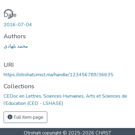
ding...
Date
2016-07-04
Authors
محمد بلهادي
URI
https://otrohati.imist.ma/handle/123456789/36635
Collections
CEDoc en Lettres, Sciences Humaines, Arts et Sciences de
l’Education (CED - LSHASE)
Full item page
Otrohati
copyright © 2025-2026
CNRST