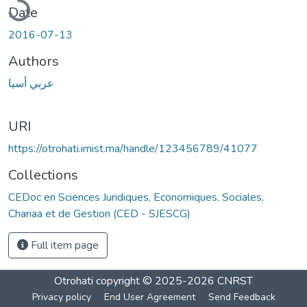
Date
2016-07-13
Authors
عربي أسيا
URI
https://otrohati.imist.ma/handle/123456789/41077
Collections
CEDoc en Sciences Juridiques, Economiques, Sociales,
Chariaa et de Gestion (CED - SJESCG)
Full item page
Otrohati
copyright © 2025-2026
CNRST
Privacy policy
End User Agreement
Send Feedback