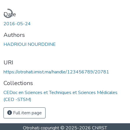
oading...
Date
2016-05-24
Authors
HADRIOUI NOURDDINE
URI
https://otrohati.imist.ma/handle/123456789/20781
Collections
CEDoc en Sciences et Techniques et Sciences Médicales
(CED -STSM)
Full item page
Otrohati
copyright © 2025-2026
CNRST