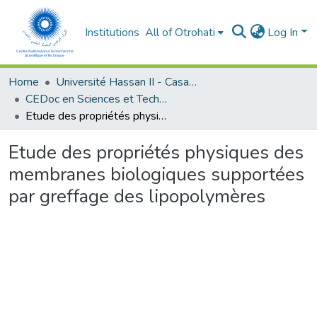
Institutions
All of Otrohati
Log In
Home
Université Hassan II - Casablanca
CEDoc en Sciences et Techniques et Sciences Médicales (CED -STSM)
Etude des propriétés physiques des membranes biologiques supportées par greffage des lipopolymères
Etude des propriétés physiques des
membranes biologiques supportées
par greffage des lipopolymères