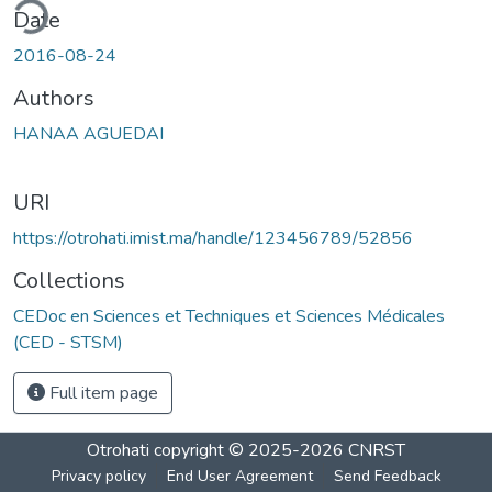
ding...
Date
2016-08-24
Authors
HANAA AGUEDAI
URI
https://otrohati.imist.ma/handle/123456789/52856
Collections
CEDoc en Sciences et Techniques et Sciences Médicales
(CED - STSM)
Full item page
Otrohati
copyright © 2025-2026
CNRST
Privacy policy
End User Agreement
Send Feedback