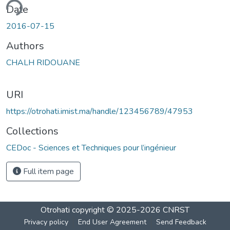
ding...
Date
2016-07-15
Authors
CHALH RIDOUANE
URI
https://otrohati.imist.ma/handle/123456789/47953
Collections
CEDoc - Sciences et Techniques pour l’ingénieur
Full item page
Otrohati
copyright © 2025-2026
CNRST
Privacy policy
End User Agreement
Send Feedback