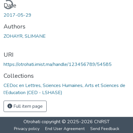
ding...
Date
2017-05-29
Authors
ZOHAYR, SLIMANE
URI
https://otrohati.imist.ma/handle/123456789/54585
Collections
CEDoc en Lettres, Sciences Humaines, Arts et Sciences de
l’Education (CED - LSHASE)
Full item page
Otrohati
copyright © 2025-2026
CNRST
Privacy policy
End User Agreement
Send Feedback