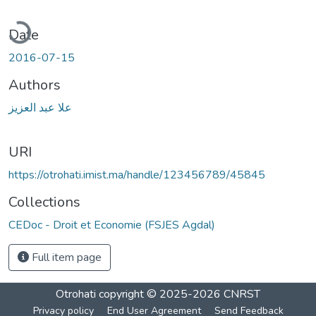
ading...
Date
2016-07-15
Authors
علا عبد العزيز
URI
https://otrohati.imist.ma/handle/123456789/45845
Collections
CEDoc - Droit et Economie (FSJES Agdal)
Full item page
Otrohati
copyright © 2025-2026
CNRST
Privacy policy
End User Agreement
Send Feedback