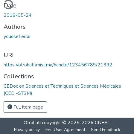
ding...
Date
2016-05-24
Authors
youssef errai
URI
https://otrohati.imist.ma/handle/123456789/21392
Collections
CEDoc en Sciences et Techniques et Sciences Médicales
(CED -STSM)
Full item page
Otrohati
copyright © 2025-2026
CNRST
Privacy policy
End User Agreement
Send Feedback