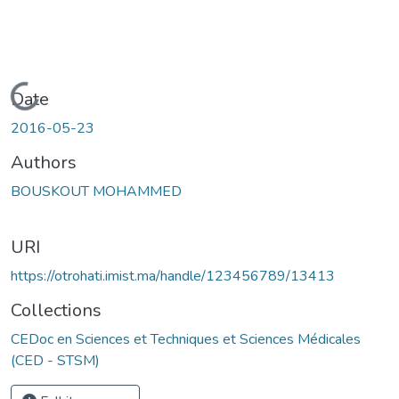
Loading...
Date
2016-05-23
Authors
BOUSKOUT MOHAMMED
URI
https://otrohati.imist.ma/handle/123456789/13413
Collections
CEDoc en Sciences et Techniques et Sciences Médicales
(CED - STSM)