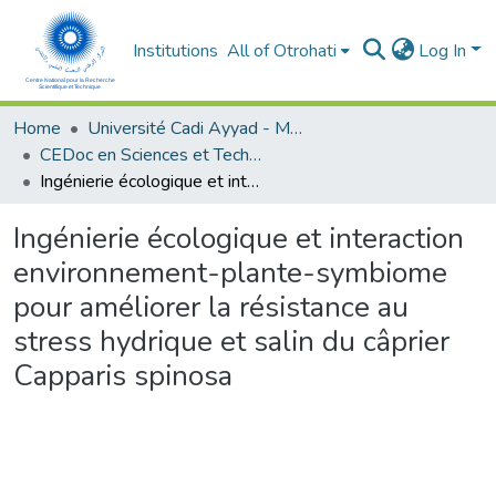
Institutions
All of Otrohati
Log In
Home
Université Cadi Ayyad - Marrakech
CEDoc en Sciences et Techniques et Sciences Médicales (CED - STSM)
Ingénierie écologique et interaction environnement-plante-symbiome pour améliorer la résistance au stress hydrique et salin du câprier Capparis spinosa
Ingénierie écologique et interaction
environnement-plante-symbiome
pour améliorer la résistance au
stress hydrique et salin du câprier
Capparis spinosa