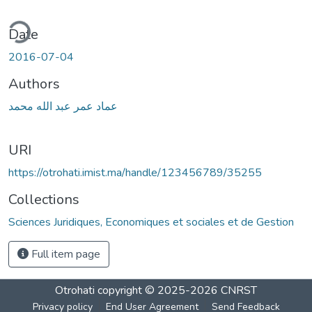
ding...
Date
2016-07-04
Authors
عماد عمر عبد الله محمد
URI
https://otrohati.imist.ma/handle/123456789/35255
Collections
Sciences Juridiques, Economiques et sociales et de Gestion
Full item page
Otrohati
copyright © 2025-2026
CNRST
Privacy policy
End User Agreement
Send Feedback