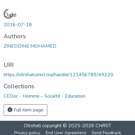
Loading...
Date
2016-07-18
Authors
ZINEDDINE MOHAMED
URI
https://otrohati.imist.ma/handle/123456789/49220
Collections
CEDoc - Homme – Société - Education
Full item page
Otrohati
copyright © 2025-2026
CNRST
Privacy policy
End User Agreement
Send Feedback