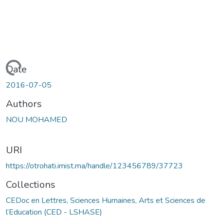
Loading...
Date
2016-07-05
Authors
NOU MOHAMED
URI
https://otrohati.imist.ma/handle/123456789/37723
Collections
CEDoc en Lettres, Sciences Humaines, Arts et Sciences de
l’Education (CED - LSHASE)