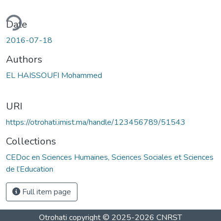
ding...
Date
2016-07-18
Authors
EL HAISSOUFI Mohammed
URI
https://otrohati.imist.ma/handle/123456789/51543
Collections
CEDoc en Sciences Humaines, Sciences Sociales et Sciences
de l’Education
Full item page
Otrohati
copyright © 2025-2026
CNRST