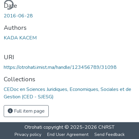
ding...
Date
2016-06-28
Authors
KADA KACEM
URI
https://otrohati.imist.ma/handle/123456789/31098
Collections
CEDoc en Sciences Juridiques, Economiques, Sociales et de
Gestion (CED - SJESG)
Full item page
Otrohati
copyright © 2025-2026
CNRST
Privacy policy
End User Agreement
Send Feedback