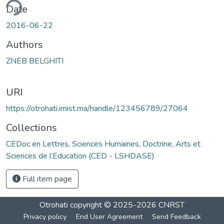
ding...
Date
2016-06-22
Authors
ZNEB BELGHITI
URI
https://otrohati.imist.ma/handle/123456789/27064
Collections
CEDoc en Lettres, Sciences Humaines, Doctrine, Arts et
Sciences de l’Education (CED - LSHDASE)
Full item page
Otrohati
copyright © 2025-2026
CNRST
Privacy policy
End User Agreement
Send Feedback