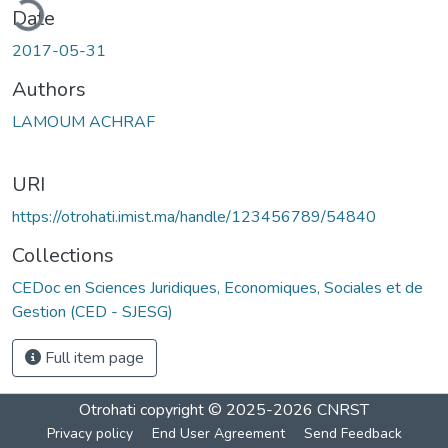
ding...
Date
2017-05-31
Authors
LAMOUM ACHRAF
URI
https://otrohati.imist.ma/handle/123456789/54840
Collections
CEDoc en Sciences Juridiques, Economiques, Sociales et de
Gestion (CED - SJESG)
Full item page
Otrohati
copyright © 2025-2026
CNRST
Privacy policy
End User Agreement
Send Feedback